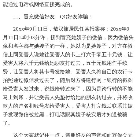
能通过电话或网络直接完成的。
二、冒充微信好友、QQ好友诈骗：
20xx年9月11日，敖汉旗居民任某报案称：20xx年9
月11日14时03分许，接到冒充她嫂子的微信，因为微信头
像和名字都与她嫂子的一样，她以为是她嫂子，对方在微
信上同受害人说她往受害人的卡上打六千零五十元钱，让
受害人将六千元钱给她朋友打过去，五十元钱用作手续
费，让受害人将其卡号发给她。受害人久将自己的农行卡
拍照通过微信发过去了，随后对方将建行网上银行的截图
给受害人发过来，说钱给转过来了，因为是跨行转的不能
马上到账，并让受害人先垫付给她的朋友转过去，并将收
款人的户名和账号发给受害人，受害人打完钱后联系其嫂
子发现微信被拉黑，打电话跟其嫂子核实后才知道被骗
了。
这个大家就记住一点，亲朋好友的声音和面容你会弄