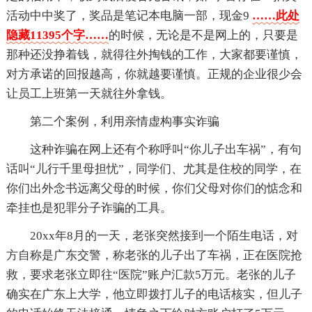
活动中中奖了，奖品是笔记本电脑一部，现金9
……此处
隐藏11395个字……
的时候，无论是不是网上的，只要是
那种还没挣着钱，就得往外掏钱的工作，大家都要谨慎，
对方承诺的回报越高，你就越要谨慎。正规的企业很少会
让员工上班第一天就往外拿钱。
第二个案例，利用亲情虚构事实诈骗
这种诈骗在网上还有个称呼叫“你儿子出车祸”，有句
话叫“儿行千里母担忧”，同学们、尤其是住校的同学，在
你们出外念书远离父母的时候，你们父母对你们的惦念和
牵挂也是犯罪分子诈骗的工具。
20xx年8月的一天，老张突然接到一个陌生电话，对
方自称是广东交警，称老张的儿子出了车祸，正在医院抢
救，要求老张立即往“医院”账户汇款5万元。老张的儿子
确实在广东上大学，他立即拨打儿子的电话核实，但儿子