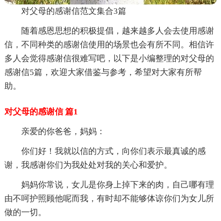
对父母的感谢信范文集合3篇
随着感恩思想的积极提倡，越来越多人会去使用感谢
信，不同种类的感谢信使用的场景也会有所不同。相信许
多人会觉得感谢信很难写吧，以下是小编整理的对父母的
感谢信5篇，欢迎大家借鉴与参考，希望对大家有所帮
助。
对父母的感谢信 篇1
亲爱的你爸爸，妈妈：
你们好！我就以信的方式，向你们表示最真诚的感
谢，我感谢你们为我处处对我的关心和爱护。
妈妈你常说，女儿是你身上掉下来的肉，自己哪有理
由不呵护照顾他呢而我，有时却不能够体谅你们为女儿所
做的一切。