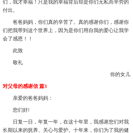
们，我才幸福！只是我的幸福背后却是你们无私而辛劳的
付出。
爸爸妈妈，你们真的辛苦了。真的感谢你们，感谢你
们把我带到这个世界上，因为是你们用自我的爱心让我学
会了感恩！！
此致
敬礼
你的女儿
对父母的感谢信 篇3
亲爱的爸爸妈妈：
您们好!
日复一日，年复一年，在这十年里，我感谢您们对我
长期以来的抚养、关心与爱护。十年来，你们为了我的健