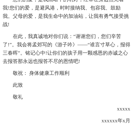
我!您们的爱，是避风港，时时接纳我、包容我、鼓励
我。父母的爱，是我生命中的加油站，让我有勇气接受挑
战!
在此，我真诚地对你们说：“谢谢您们，您们辛苦
了!”。我会将孟郊写的《游子吟》——“谁言寸草心，报得
三春晖”。铭记心中!让你们的孩子用一颗感恩的赤诚之心
去报答那永远也报答不尽的恩情吧!
敬祝： 身体健康工作顺利
此致
敬礼
xxxxx
xxxxxx年x月