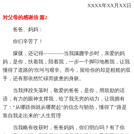
XXXX年XX月XX日
对父母的感谢信 篇2
爸爸、妈妈：
你们辛苦了！
朦胧，还记得————当我蹒跚学步时，亲爱的妈
妈，是你，扶着我，陪着我，一步一个脚印地教我，让我
懂得了道路的'坎坷与艰辛。而今，留给你的却是粗糙的双
手，还有那依然忙碌而疲惫的身躯。
当我摔跤失落时，敬爱的爸爸，是你，用鼓励的话
语，有力的眼神支撑我，给了我无穷的动力，让我拥有
了：“从哪跌倒就从哪爬起”的信念与韧劲，懂得了“路是
靠自我走出来的”人生哲理
当我略有收获时，爸爸妈妈，你们明白吗？有了你