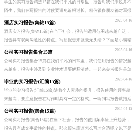
学生的实习报告精选15篇在我们平凡的日常里，报告对我们来说并不
陌生，我们在写报告的时候要避免篇幅过长。相信很多朋友都对写报
告感到非常苦恼吧，以下是小编为大家收集的学生的...
2025-04-16
酒店实习报告(集锦15篇)
酒店实习报告(集锦15篇)在当下社会，报告的适用范围越来越广泛，
报告具有双向沟通性的特点。写起报告来就毫无头绪？下面是小编精
心整理的酒店实习报告，仅供参考，希望能够帮助到大家...
2025-04-16
公司实习报告集合15篇
公司实习报告集合15篇在我们平凡的日常里，我们使用报告的情况越
来越多，报告中涉及到专业性术语要解释清楚。一起来参考报告是怎
么写的吧，下面是小编为大家整理的公司实习报告，欢...
2025-04-16
毕业的实习报告(汇编15篇)
毕业的实习报告(汇编15篇)随着个人素质的提升，报告使用的频率越
来越高，要注意报告在写作时具有一定的格式。一听到写报告就拖延
症懒癌齐复发？以下是小编精心整理的毕业的实习报...
2025-04-15
公司实习报告(集合15篇)
公司实习报告(集合15篇)在当下社会，报告的使用频率呈上升趋势，
报告具有成文事后性的特点。那么报告应该怎么写才合适呢？以下是