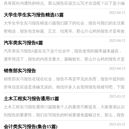
具有双向沟通性的特点。那么报告应该怎么写才合适呢？以下是小编
精心整理的外贸企业实习报告，仅供参考，欢迎大家阅读...
2025-04-15
大学生学生实习报告精选15篇
大学生学生实习报告精选15篇我们眼下的社会，报告与我们的生活紧
密相连，报告包含标题、正文、结尾等。那么什么样的报告才是有效
的呢？下面是小编为大家整理的大学生学生实习报告...
2025-04-15
汽车类实习报告6篇
汽车类实习报告6篇在当下这个社会中，报告使用的频率越来越高，
通常情况下，报告的内容含量大、篇幅较长。那么什么样的报告才是
有效的呢？下面是小编帮大家整理的汽车类实习报告，欢...
2025-04-15
销售部实习报告
销售部实习报告在现在社会，报告不再是罕见的东西，报告中提到的
所有信息应该是准确无误的。相信许多人会觉得报告很难写吧，下面
是小编收集整理的销售部实习报告，欢迎阅读，希望大家...
2025-03-31
土木工程实习报告通用15篇
土木工程实习报告通用15篇随着个人的素质不断提高，大家逐渐认识
到报告的重要性，我们在写报告的时候要避免篇幅过长。那么，报告
到底怎么写才合适呢？下面是小编为大家整理的土木工...
2025-03-31
会计类实习报告(集合15篇)