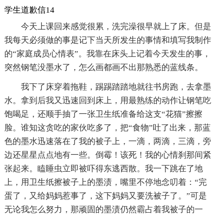
学生道歉信14
今天上课回来感觉很累，洗完澡很早就上了床。但是
我每天必须做的事是记下当天所发生的事情和填写我制作
的“家庭成员心情表”。我靠在床头上记着今天发生的事，
突然钢笔没墨水了，怎么画都画不出那熟悉的蓝线条。
我下了床穿着拖鞋，踢踢踏踏地就往书房跑，去拿墨
水。拿到后我又迅速回到床上，用最熟练的动作让钢笔吃
饱喝足，还顺手抽了一张卫生纸准备给这支“花猫”擦擦
脸。谁知这贪吃的家伙吃多了，把“食物”吐了出来，那蓝
色的墨水迅速落在了我的被子上，一滴，两滴，三滴，旁
边还星星点点地有一些。倒霉！该死！我的心情刹那间紧
张起来。瞌睡虫立即被吓得东逃西散。我一下跳在了地
上，用卫生纸擦被子上的墨渍，嘴里不停地念叨着：“完
蛋了，又给妈妈惹事了，这下妈妈又要洗被子了。”可是
无论我怎么努力，那顽固的墨渍仍然霸占着我被子的一