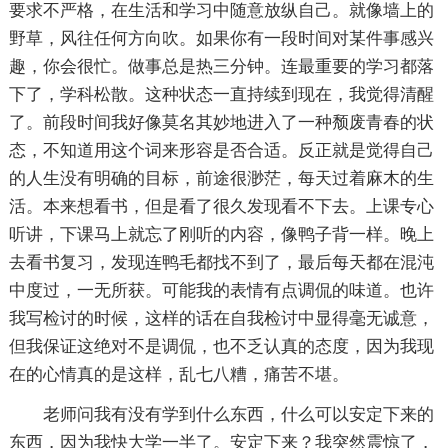
要求不严格，在生活和学习中随意放纵自己。就像墙上的
野草，风往任何方向吹。如果你有一段时间对某件事感兴
趣，你会很忙。做事总是热三分钟。连最重要的学习都落
下了，学科松散。这种状态一直持续到现在，我觉得清醒
了。前段时间我好像莫名其妙地进入了一种颓废青春的状
态，不知道用这个词来形容是否合适。反正就是觉得自己
的人生没有明确的目标，前途很渺茫，每天过着麻木的生
活。本来想看书，但是看了很久发现看不下去。上课专心
听讲，下课马上就忘了刚听的内容，像鸭子背一样。晚上
去看书复习，发现连鸭毛都找不到了，最后每天都在混沌
中度过，一无所获。可能我的表情有点调侃的味道。也许
我写检讨的时候，这样的话在自我检讨中显得毫无诚意，
但我保证这绝对不是调侃，也不乏认真的态度，因为我现
在的心情真的是这样，乱七八糟，痛苦不堪。
老师问我有没有学到什么东西，什么可以安定下来的
东西，因为我快大学一半了。安定下来？我突然震惊了，