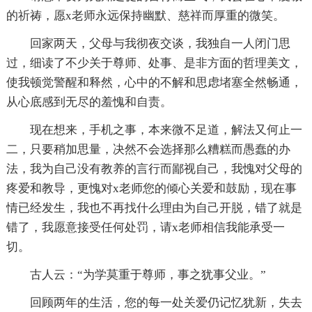
的祈祷，愿x老师永远保持幽默、慈祥而厚重的微笑。
回家两天，父母与我彻夜交谈，我独自一人闭门思
过，细读了不少关于尊师、处事、是非方面的哲理美文，
使我顿觉警醒和释然，心中的不解和思虑堵塞全然畅通，
从心底感到无尽的羞愧和自责。
现在想来，手机之事，本来微不足道，解法又何止一
二，只要稍加思量，决然不会选择那么糟糕而愚蠢的办
法，我为自己没有教养的言行而鄙视自己，我愧对父母的
疼爱和教导，更愧对x老师您的倾心关爱和鼓励，现在事
情已经发生，我也不再找什么理由为自己开脱，错了就是
错了，我愿意接受任何处罚，请x老师相信我能承受一
切。
古人云：“为学莫重于尊师，事之犹事父业。”
回顾两年的生活，您的每一处关爱仍记忆犹新，失去