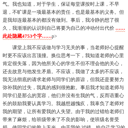
气。我也知道，对于学生，保证每堂课按时上课，不早
退，不旷课是一项最基本的责任，也是最基本的义务。但
是我却连最基本的都没有做到。事后，我冷静的想了很
久，我渐渐的认识到自己将要为自己的冲动付出代价
……
此处隐藏4753个字……
p>
课堂上我不应该做与学习无关的事，当老师好心提醒
时更不应该出言顶撞。换位思考一下，我知道老师的心里
肯定很失落，因为他所关心的学生不但不理会他的关心，
还去故意与他发生矛盾。不应该，我做了太多的不应该，
我无法彻底的请求老师与同学们的原谅，但我还是要努力
弥补我的过失，我真的感到很抱歉。事后我才知道老师与
同学们是那么的宽容，他们并没有生我的气，反而语重心
长的鼓励我要认真学习。我越想越愧疚，我辜负了老师对
我的期望，让所有爱我的人失望。由于我的过错给老师们
带来了麻烦，给班级带来了不良的影响，使班级名誉受
损，使同学们的脸上无光。由于我的.过错，给自己学习的