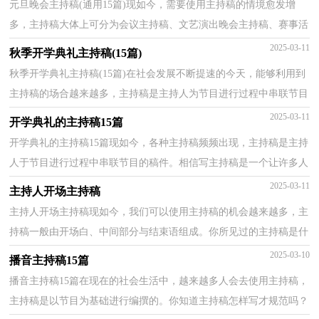
元旦晚会主持稿(通用15篇)现如今，需要使用主持稿的情境愈发增
多，主持稿大体上可分为会议主持稿、文艺演出晚会主持稿、赛事活
动主持稿、节庆活动主持稿、婚庆礼仪主持稿等。那...
2025-03-11
秋季开学典礼主持稿(15篇)
秋季开学典礼主持稿(15篇)在社会发展不断提速的今天，能够利用到
主持稿的场合越来越多，主持稿是主持人为节目进行过程中串联节目
而事先准备好的文稿。你写主持稿时总是无从下笔...
2025-03-11
开学典礼的主持稿15篇
开学典礼的主持稿15篇现如今，各种主持稿频频出现，主持稿是主持
人于节目进行过程中串联节目的稿件。相信写主持稿是一个让许多人
都头痛的问题，以下是小编整理的开学典礼的主持稿...
2025-03-11
主持人开场主持稿
主持人开场主持稿现如今，我们可以使用主持稿的机会越来越多，主
持稿一般由开场白、中间部分与结束语组成。你所见过的主持稿是什
么样的呢？以下是小编收集整理的主持人开场主持稿...
2025-03-10
播音主持稿15篇
播音主持稿15篇在现在的社会生活中，越来越多人会去使用主持稿，
主持稿是以节目为基础进行编撰的。你知道主持稿怎样写才规范吗？