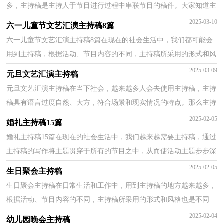
多，主持稿是主持人于节目进行过程中串联节目的稿件。大家知道主
持稿怎么写才正确吗？下面是小编帮大家整理的家长会...
2025-03-10
六一儿童节文艺汇演主持稿8篇
六一儿童节文艺汇演主持稿8篇在现在的社会生活中，我们都可能会
用到主持稿，根据活动、节目内容的不同，主持稿所采用的形式和风
格也是不同的。相信很多朋友都对写主持稿感到非常...
2025-03-09
元旦文艺汇演主持稿
元旦文艺汇演主持稿在当下社会，越来越多人会去使用主持稿，主持
稿具有语言过度自然、大方，符合场景和现实情况的特点。那么主持
稿一般是怎么写的呢？下面是小编为大家整理的元旦文...
2025-02-05
婚礼主持稿15篇
婚礼主持稿15篇在现在的社会生活中，我们越来越需要主持稿，通过
主持稿的写作将主题贯穿于所有的节目之中，从而使活动主题步步深
化，丝丝入扣，不断将活动推向高潮。那么主持稿一般是...
2025-02-05
生日聚会主持稿
生日聚会主持稿在日常生活和工作中，用到主持稿的地方越来越多，
根据活动、节目内容的不同，主持稿所采用的形式和风格也是不同
的。你写主持稿时总是无从下笔？下面是小编帮大家整理...
2025-02-04
幼儿园晚会主持稿