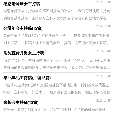
下面是小编收集整理的播音主持稿，希望对大家有所帮...
2025-03-10
感恩老师班会主持稿
感恩老师班会主持稿在发展不断提速的社会中，我们可以使用主持稿
的机会越来越多，主持稿是主持人为把整台节目恰到好处地联系在一
起而事先准备好的稿子。怎样写主持稿才能更好地...
2025-03-10
公司年会主持稿(15篇)
公司年会主持稿(15篇)在不断进步的社会中，很多情况下我们需要用
到主持稿，主持稿大体上可分为会议主持稿、文艺演出晚会主持稿、
赛事活动主持稿、节庆活动主持稿、婚庆礼仪主持...
2025-03-10
消防宣传月男女主持稿
消防宣传月男女主持稿在快速变化和不断变革的今天，我们可以使用
主持稿的机会越来越多，主持稿是主持人于节目进行过程中串联节目
的稿件。你写主持稿时总是无从下笔？下面是小编为...
2025-03-10
毕业典礼主持稿(汇编15篇)
毕业典礼主持稿(汇编15篇)随着社会不断地进步，我们越来越需要主
持稿，主持稿是一门艺术，一般来说有固定的套路。相信许多人会觉
得主持稿很难写吧，下面是小编收集整理的毕业典礼主...
2025-03-10
家长会主持稿(15篇)
家长会主持稿(15篇)在生活中，我们可以使用主持稿的机会越来越