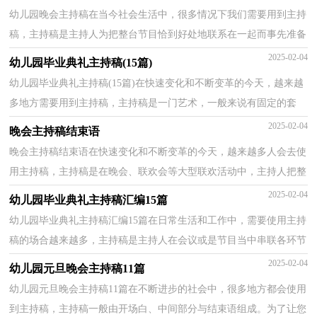
幼儿园晚会主持稿在当今社会生活中，很多情况下我们需要用到主持
稿，主持稿是主持人为把整台节目恰到好处地联系在一起而事先准备
好的稿子。那么问题来了，到底应如何写好一份主持...
2025-02-04
幼儿园毕业典礼主持稿(15篇)
幼儿园毕业典礼主持稿(15篇)在快速变化和不断变革的今天，越来越
多地方需要用到主持稿，主持稿是一门艺术，一般来说有固定的套
路。相信很多朋友都对写主持稿感到非常苦恼吧，下面是...
2025-02-04
晚会主持稿结束语
晚会主持稿结束语在快速变化和不断变革的今天，越来越多人会去使
用主持稿，主持稿是在晚会、联欢会等大型联欢活动中，主持人把整
台节目恰到好处地联系在一起的关键性稿件。怎样写...
2025-02-04
幼儿园毕业典礼主持稿汇编15篇
幼儿园毕业典礼主持稿汇编15篇在日常生活和工作中，需要使用主持
稿的场合越来越多，主持稿是主持人在会议或是节目当中串联各环节
的稿件。你写主持稿时总是无从下笔？下面是小编整...
2025-02-04
幼儿园元旦晚会主持稿11篇
幼儿园元旦晚会主持稿11篇在不断进步的社会中，很多地方都会使用
到主持稿，主持稿一般由开场白、中间部分与结束语组成。为了让您