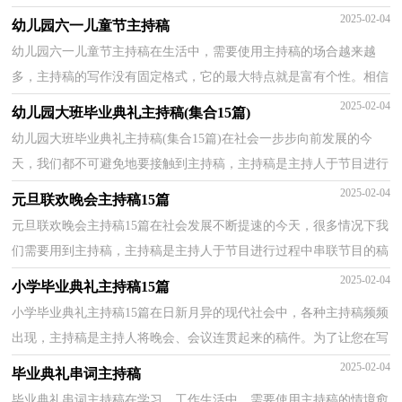
在写主持稿时更加简单方便，下面是小编为大家收集...
2025-02-04
幼儿园六一儿童节主持稿
幼儿园六一儿童节主持稿在生活中，需要使用主持稿的场合越来越
多，主持稿的写作没有固定格式，它的最大特点就是富有个性。相信
很多朋友都对写主持稿感到非常苦恼吧，下面是小编精心...
2025-02-04
幼儿园大班毕业典礼主持稿(集合15篇)
幼儿园大班毕业典礼主持稿(集合15篇)在社会一步步向前发展的今
天，我们都不可避免地要接触到主持稿，主持稿是主持人于节目进行
过程中串联节目的稿件。那么主持稿一般是怎么写的...
2025-02-04
元旦联欢晚会主持稿15篇
元旦联欢晚会主持稿15篇在社会发展不断提速的今天，很多情况下我
们需要用到主持稿，主持稿是主持人于节目进行过程中串联节目的稿
件。写起主持稿来就毫无头绪？下面是小编收集整理...
2025-02-04
小学毕业典礼主持稿15篇
小学毕业典礼主持稿15篇在日新月异的现代社会中，各种主持稿频频
出现，主持稿是主持人将晚会、会议连贯起来的稿件。为了让您在写
主持稿时更加简单方便，下面是小编为大家收集的小...
2025-02-04
毕业典礼串词主持稿
毕业典礼串词主持稿在学习、工作生活中，需要使用主持稿的情境愈