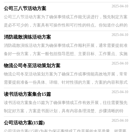
吗？以下是小编整理的活动设计方案，欢迎大家借鉴与参...
2025-04-10
公司三八节活动方案
公司三八节活动方案为了确保事情或工作能无误进行，预先制定方案
是必不可少的，方案具有可操作性和可行性的特点。你知道什么样的
方案才能切实地帮助到我们吗？下面是小编整理的公...
2025-04-10
消防疏散演练活动方案
消防疏散演练活动方案为确保事情或工作顺利开展，通常需要提前准
备好一份方案，方案一般包括指导思想、主要目标、工作重点、实施
步骤、政策措施、具体要求等项目。那么制定方案...
2025-04-10
物流公司冬至活动策划方案
物流公司冬至活动策划方案为了确保工作或事情能高效地开展，常常
需要提前准备一份具体、详细、针对性强的方案，方案的内容和形式
都要围绕着主题来展开，最终达到预期的效果和意义...
2025-04-10
读书活动方案集合15篇
读书活动方案集合15篇为了确保事情或工作有效开展，往往需要预先
制定好方案，方案是书面计划，具有内容条理清楚、步骤清晰的特
点。那么应当如何制定方案呢？以下是小编整理的读书活...
2025-04-10
公司活动方案(15篇)
公司活动方案(15篇)为有力保证事情或工作开展的水平质量，就需要