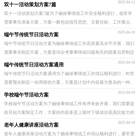
定才好呢？下面是小编帮大家整理的端午传统节日活...
2025-04-11
双十一活动策划方案7篇
双十一活动策划方案7篇为了确保事情或工作安全顺利进行，就常常
需要事先准备方案，方案一般包括指导思想、主要目标、工作重点、
实施步骤、政策措施、具体要求等项目。你知道什...
2025-04-10
端午节传统节日活动方案
端午节传统节日活动方案为确保事情或工作高质量高水平开展，我们
需要事先制定方案，方案是综合考量事情或问题相关的因素后所制定
的书面计划。那么问题来了，方案应该怎么写？以下是...
2025-04-10
端午传统节日活动方案通用
端午传统节日活动方案通用为了确保事情或工作得以顺利进行，时常
需要预先制定一份周密的方案，方案是计划中内容最为复杂的一种。
方案应该怎么制定才好呢？下面是小编收集整理的端...
2025-04-10
学校端午节活动方案
学校端午节活动方案为了确保事情或工作有序有效开展，我们需要提
前开始方案制定工作，方案的内容多是上级对下级或涉及面比较大的
工作，一般都用带“文件头”形式下发。方案应该怎...
2025-04-10
老年人健康讲座活动方案
老年人健康讲座活动方案为了确保事情或工作得以顺利进行，通常需