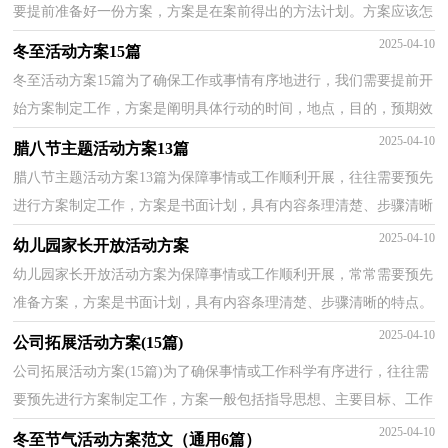
要提前准备好一份方案，方案是在案前得出的方法计划。方案应该怎
么制定才好呢？以下是小编帮大家整理的老年人健康...
2025-04-10
冬至活动方案15篇
冬至活动方案15篇为了确保工作或事情有序地进行，我们需要提前开
始方案制定工作，方案是阐明具体行动的时间，地点，目的，预期效
果，预算及方法等的企划案。那么你有了解过方案吗？下面是...
2025-04-10
腊八节主题活动方案13篇
腊八节主题活动方案13篇为保障事情或工作顺利开展，往往需要预先
进行方案制定工作，方案是书面计划，具有内容条理清楚、步骤清晰
的特点。那么方案应该怎么制定才合适呢？以下是小编...
2025-04-10
幼儿园家长开放活动方案
幼儿园家长开放活动方案为保障事情或工作顺利开展，常常需要预先
准备方案，方案是书面计划，具有内容条理清楚、步骤清晰的特点。
写方案需要注意哪些格式呢？以下是小编收集整理的幼...
2025-04-10
公司拓展活动方案(15篇)
公司拓展活动方案(15篇)为了确保事情或工作科学有序进行，往往需
要预先进行方案制定工作，方案一般包括指导思想、主要目标、工作
重点、实施步骤、政策措施、具体要求等项目。那...
2025-04-10
冬至节气活动方案范文（通用6篇）