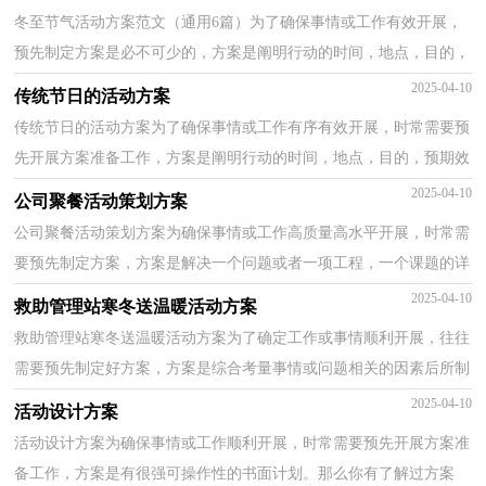
冬至节气活动方案范文（通用6篇）为了确保事情或工作有效开展，
预先制定方案是必不可少的，方案是阐明行动的时间，地点，目的，
预期效果，预算及方法等的书面计划。我们应该怎么制定方案呢？...
2025-04-10
传统节日的活动方案
传统节日的活动方案为了确保事情或工作有序有效开展，时常需要预
先开展方案准备工作，方案是阐明行动的时间，地点，目的，预期效
果，预算及方法等的书面计划。那要怎么制定科学的方案呢...
2025-04-10
公司聚餐活动策划方案
公司聚餐活动策划方案为确保事情或工作高质量高水平开展，时常需
要预先制定方案，方案是解决一个问题或者一项工程，一个课题的详
细过程。那么应当如何制定方案呢？以下是小编精心整...
2025-04-10
救助管理站寒冬送温暖活动方案
救助管理站寒冬送温暖活动方案为了确定工作或事情顺利开展，往往
需要预先制定好方案，方案是综合考量事情或问题相关的因素后所制
定的书面计划。那么优秀的方案是什么样的呢？下面...
2025-04-10
活动设计方案
活动设计方案为确保事情或工作顺利开展，时常需要预先开展方案准
备工作，方案是有很强可操作性的书面计划。那么你有了解过方案