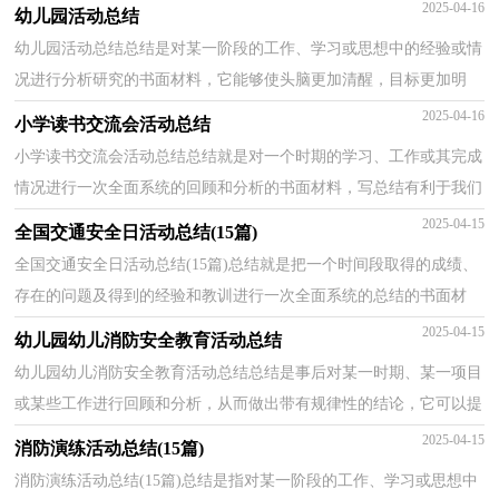
组织能力，不妨让我们认真地完成总结吧。你所见过...
2025-04-16
幼儿园活动总结
幼儿园活动总结总结是对某一阶段的工作、学习或思想中的经验或情
况进行分析研究的书面材料，它能够使头脑更加清醒，目标更加明
确，我想我们需要写一份总结了吧。你想知道总结怎么...
2025-04-16
小学读书交流会活动总结
小学读书交流会活动总结总结就是对一个时期的学习、工作或其完成
情况进行一次全面系统的回顾和分析的书面材料，写总结有利于我们
学习和工作能力的提高，为此要我们写一份总结。...
2025-04-15
全国交通安全日活动总结(15篇)
全国交通安全日活动总结(15篇)总结就是把一个时间段取得的成绩、
存在的问题及得到的经验和教训进行一次全面系统的总结的书面材
料，它能帮我们理顺知识结构，突出重点，突破难点，因...
2025-04-15
幼儿园幼儿消防安全教育活动总结
幼儿园幼儿消防安全教育活动总结总结是事后对某一时期、某一项目
或某些工作进行回顾和分析，从而做出带有规律性的结论，它可以提
升我们发现问题的能力，为此要我们写一份总结。总...
2025-04-15
消防演练活动总结(15篇)
消防演练活动总结(15篇)总结是指对某一阶段的工作、学习或思想中