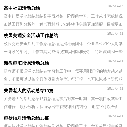
规律性认识的一种书面材料，写总结有利于我们学...
2025-04-13
高中社团活动总结
高中社团活动总结总结是事后对某一阶段的学习、工作或其完成情况
加以回顾和分析的一种书面材料，它能够使头脑更加清醒，目标更加
明确，为此要我们写一份总结。但是总结有什么要求...
2025-04-11
校园交通安全活动工作总结
校园交通安全活动工作总结总结是指社会团体、企业单位和个人对某
一阶段的学习、工作或其完成情况加以回顾和分析，得出教训和一些
规律性认识的一种书面材料，它能够使头脑更加清...
2025-04-11
新教师汇报课活动总结
新教师汇报课活动总结在学习和工作中，需要用到汇报的地方越来越
多，汇报可以以某个具体项目为单位进行汇报，也可以以某个阶段的
工作为单位进行汇报，说了那么多，你会写汇报吗？以下是...
2025-04-11
关爱老人的活动总结15篇
关爱老人的活动总结15篇总结是事后对某一时期、某一项目或某些工
作进行回顾和分析，从而做出带有规律性的结论，通过它可以全面
地、系统地了解以往的学习和工作情况，让我们好好写...
2025-04-11
师徒结对活动总结15篇
师徒结对活动总结15篇总结是对某一阶段的工作、学习或思想中的经