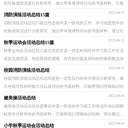
的经验或情况进行分析研究，做出带有规律性结论的书面材料，它能
够使头脑更加清醒，目标更加明确，因此，让我们写一份...
2025-04-15
消防演练活动总结15篇
消防演练活动总结15篇总结是指对某一阶段的工作、学习或思想中的
经验或情况进行分析研究，做出带有规律性结论的书面材料，通过它
可以全面地、系统地了解以往的学习和工作情况，快...
2025-04-15
秋季运动会活动总结15篇
秋季运动会活动总结15篇总结是在某一特定时间段对学习和工作生活
或其完成情况，包括取得的成绩、存在的问题及得到的经验和教训加
以回顾和分析的书面材料，它在我们的学习、工作...
2025-04-15
校园消防演练活动总结
校园消防演练活动总结总结是把一定阶段内的有关情况分析研究，做
出有指导性的经验方法以及结论的书面材料，它能帮我们理顺知识结
构，突出重点，突破难点，让我们抽出时间写写总结吧。...
2025-04-14
健美操活动总结
健美操活动总结总结是事后对某一阶段的学习或工作情况作加以回顾
检查并分析评价的书面材料，它能帮我们理顺知识结构，突出重点，
突破难点，不如我们来制定一份总结吧。总结怎么写才...
2025-04-14
小学秋季运动会活动总结