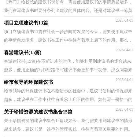
【热门】给校长的建议书现如今，需要使用建议书的事情愈发增多，
我们在写建议书时要分条列出建议的具体内容。还是对建议书一筹莫
展吗？下面是小编整理的给校长的建议书，仅供参考，大...
2025-04-01
项目立项建议书13篇
项目立项建议书13篇在社会一步步向前发展的今天，需要使用建议书
的事情愈发增多，建议书在工作中往往有着承上启下的作用。那么，
怎么去写建议书呢？下面是小编精心整理的项目立项建...
2025-04-01
春游建议书(15篇)
春游建议书(15篇)在不断进步的时代，能够利用到建议书的场合越来
越多，使用正确的写作思路书写建议书会更加事半功倍。那么问题来
了，到底应如何写一份恰当的建议书呢？下面是小编为...
2025-04-01
给市领导的环保建议书
给市领导的环保建议书在不断进步的社会中，建议书使用的情况越来
越多，建议书在工作中往往有着承上启下的作用。如何写一份恰当的
建议书呢？以下是小编收集整理的给市领导的环保建...
2025-04-01
关于珍惜资源的建议书集合15篇
关于珍惜资源的建议书集合15篇现如今，我们需要用到建议书的情形
越来越多，建议书是一连串的管理实践，往往有着至关重要的作用。