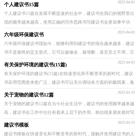
还是对建议书一筹莫展吗？下面是小编为大家收集的关...
2025-04-01
个人建议书15篇
个人建议书15篇在发展不断提速的社会中，建议书在我们的视野里出
现的频率越来越高，使用正确的写作思路书写建议书会更加事半功
倍。怎么写建议书才能避免踩雷呢？以下是小编精心整...
2025-04-01
六年级环保建议书
六年级环保建议书现如今，能够利用到建议书的场合越来越多，建议
书不是最终的定文形式，它可以被修改，被增删，甚至弃之不用，它
具有较强的可塑性。建议书的注意事项有许多，你确定会写吗...
2025-04-01
有关保护环境的建议书(15篇)
有关保护环境的建议书(15篇)在快速变化和不断变革的新时代，建议
书应用范围愈来愈广泛，建议书可以充分调动各方面的积极因素，集
中广大群众的智慧。那要怎么写好建议书呢？下面是小...
2025-03-31
关于宠物的建议书12篇
关于宠物的建议书12篇在当今社会生活中，建议书的使用频率越来越
高，建议书在工作中往往有着承上启下的作用。相信很多朋友都对写
建议书感到非常苦恼吧，下面是小编整理的关于宠物...
2025-03-31
建议书模板
建议书模板在快速变化和不断变革的新时代，接触并使用建议书的人