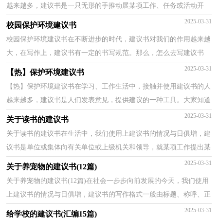
越来越多，建议书是一只无形的手推动展某项工作、任务或活动开
展。相信很多朋友都对写建议书感到非常苦恼吧，下面...
2025-03-31
校园保护环境建议书
校园保护环境建议书在不断进步的时代，建议书对我们的作用越来越
大，在写作上，建议书有一定的书写规范。那么，怎么去写建议书
呢？下面是小编为大家整理的校园保护环境建议书，欢迎阅读...
2025-03-31
【热】保护环境建议书
【热】保护环境建议书在学习、工作生活中，接触并使用建议书的人
越来越多，建议书是人们发表意见，提供建议的一种工具。大家知道
建议书的格式吗？以下是小编整理的保护环境建议书，希...
2025-03-31
关于读书的建议书
关于读书的建议书在生活中，我们使用上建议书的情况与日俱增，建
议书是单位或集体向有关单位或上级机关和领导，就某项工作提出某
种建议时使用的一种常用书信。怎么写建议书才能避...
2025-03-31
关于养宠物的建议书(12篇)
关于养宠物的建议书(12篇)在社会一步步向前发展的今天，我们使用
上建议书的情况与日俱增，建议书的写作格式一般由标题、称呼、正
文、署名、日期等几部分组成。大家知道建议书的...
2025-03-31
给学校的建议书(汇编15篇)