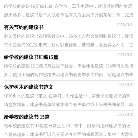
给学校的建议书(汇编15篇)在学习、工作生活中，建议书使用的情况
越来越多，建议书是个人或者单位有关方面为了开展某项工作，完成
某项任务或进行某种活动而倡议大家一起做什么事情...
2025-03-31
有关节约的建议书
有关节约的建议书在现实社会中，很多地方都会使用到建议书，建议
书不是最终的定文形式，它可以被修改，被增删，甚至弃之不用，它
具有较强的可塑性。为了让您在写建议书时更加简单方便，下...
2025-03-31
给学校的建议书汇编15篇
给学校的建议书汇编15篇在当下社会，需要使用建议书的事情愈发增
多，使用正确的写作思路书写建议书会更加事半功倍。写起建议书来
就毫无头绪？下面是小编为大家整理的给学校的建议...
2025-03-31
保护树木的建议书范文
保护树木的建议书范文 在学习、工作生活中，需要使用建议书的事
情愈发增多，建议书是单位或集体向有关单位或上级机关和领导，就
某项工作提出某种建议时使用的一种常用书信。在写...
2025-03-31
给学校的建议书 15篇
给学校的建议书 15篇在日常生活和工作中，能够利用到建议书的场
合越来越多，建议书可以充分调动各方面的积极因素，集中广大群众