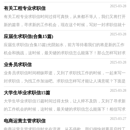
求职信需要注意哪些问题吗？下面是小编整理的应聘求职信...
2025-03-28
有关工程专业求职信
有关工程专业求职信时间过得可真快，从来都不等人，我们又将打开
新的篇章，寻求新的工作机会，现在这个时候，写好一封求职信就十
分有必要了！求职信怎样写才能让人满意呢？下面是小编收集...
2025-03-28
应届生求职信(合集15篇)
应届生求职信(合集15篇)光阴如水，前方等待着我们的将是新的工作
机会和挑战，这时候，最关键的求职信怎么能落下！那么怎样写好求
职信呢？以下是小编整理的应届生求职信，供大家参考借鉴...
2025-03-28
业务员求职信
业务员求职信时间稍纵即逝，又到了求职找工作的时候，一起来写一
封求职信，为找工作加油吧。求职信怎样写才能让人满意呢？下面是
小编帮大家整理的业务员求职信，欢迎大家分享。业务员...
2025-03-28
大学生毕业求职信15篇
大学生毕业求职信15篇时间过得太快，让人猝不及防，又到了寻求新
的工作机会的时候，这时候，最关键的求职信怎么能落下！相信写求
职信是一个让许多人都头痛的问题，以下是小编整理的大学...
2025-03-27
电商运营主管求职信
电商运营主管求职信时光在流逝，从不停歇，我们很快就要开启找工