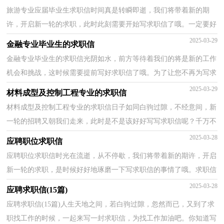
旅游专业应届毕业生求职信时间真是转瞬即逝，我们将带着新的期
许，开启新一轮的求职，此时此刻需要开始写求职信了哦。一定要好
好重视求职信喔！以下是小编帮大家整理的旅游专业应届...
2025-03-29
金融专业毕业生的求职信
金融专业毕业生的求职信光阴如水，前方等待着我们的将是新的工作
机会和挑战，这时候需要提前写好求职信了哦。为了让您不再为写求
职信头疼，下面是小编帮大家整理的金融专业毕业生...
2025-03-29
材料成型及控制工程专业的求职信
材料成型及控制工程专业的求职信日子如同白驹过隙，不经意间，新
一轮的招聘又朝我们走来，此时是不是该好好写写求职信呢？千万不
能认为求职信随便应付就可以喔，下面是小编精心整理的...
2025-03-28
应聘职位求职信
应聘职位求职信时光在流逝，从不停歇，我们将带着新的期许，开启
新一轮的求职，是时候好好地琢磨一下写求职信的事情了哦。求职信
怎样写才能让人满意呢？下面是小编为大家整理的应聘职...
2025-03-28
应聘求职信(15篇)
应聘求职信(15篇)人生天地之间，若白驹过隙，忽然而已，又到了求
职找工作的时候，一起来写一封求职信，为找工作加油吧。你知道写