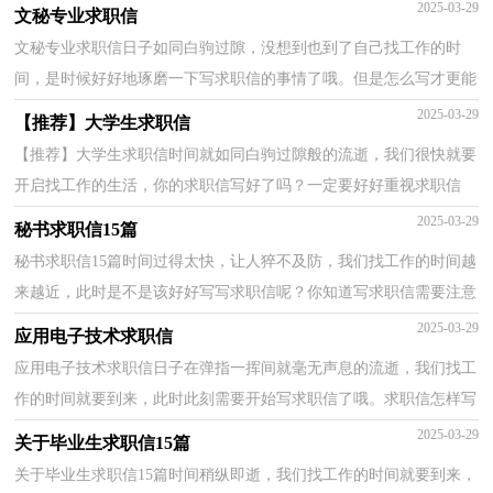
哦。那么优秀的求职信都是怎么写的呢？以下是小编为大...
2025-03-29
文秘专业求职信
文秘专业求职信日子如同白驹过隙，没想到也到了自己找工作的时
间，是时候好好地琢磨一下写求职信的事情了哦。但是怎么写才更能
吸引眼球呢？下面是小编精心整理的文秘专业求职信，欢...
2025-03-29
【推荐】大学生求职信
【推荐】大学生求职信时间就如同白驹过隙般的流逝，我们很快就要
开启找工作的生活，你的求职信写好了吗？一定要好好重视求职信
喔！以下是小编整理的大学生求职信，仅供参考，希望能够帮...
2025-03-29
秘书求职信15篇
秘书求职信15篇时间过得太快，让人猝不及防，我们找工作的时间越
来越近，此时是不是该好好写写求职信呢？你知道写求职信需要注意
哪些问题吗？以下是小编帮大家整理的秘书求职信，仅供参...
2025-03-29
应用电子技术求职信
应用电子技术求职信日子在弹指一挥间就毫无声息的流逝，我们找工
作的时间就要到来，此时此刻需要开始写求职信了哦。求职信怎样写
才能让人满意呢？以下是小编为大家整理的应用电子...
2025-03-29
关于毕业生求职信15篇
关于毕业生求职信15篇时间稍纵即逝，我们找工作的时间就要到来，