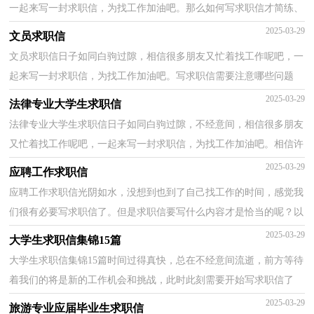
一起来写一封求职信，为找工作加油吧。那么如何写求职信才简练、
明确呢？以下是小编为大家整理的关于毕业生求职信，欢...
2025-03-29
文员求职信
文员求职信日子如同白驹过隙，相信很多朋友又忙着找工作呢吧，一
起来写一封求职信，为找工作加油吧。写求职信需要注意哪些问题
呢？下面是小编为大家收集的文员求职信，希望能够帮助到...
2025-03-29
法律专业大学生求职信
法律专业大学生求职信日子如同白驹过隙，不经意间，相信很多朋友
又忙着找工作呢吧，一起来写一封求职信，为找工作加油吧。相信许
多人会觉得求职信很难写吧，以下是小编收集整理的法律...
2025-03-29
应聘工作求职信
应聘工作求职信光阴如水，没想到也到了自己找工作的时间，感觉我
们很有必要写求职信了。但是求职信要写什么内容才是恰当的呢？以
下是小编帮大家整理的应聘工作求职信，欢迎大家分享...
2025-03-29
大学生求职信集锦15篇
大学生求职信集锦15篇时间过得真快，总在不经意间流逝，前方等待
着我们的将是新的工作机会和挑战，此时此刻需要开始写求职信了
哦。求职信怎样写才能让人满意呢？以下是小编精心整理...
2025-03-29
旅游专业应届毕业生求职信