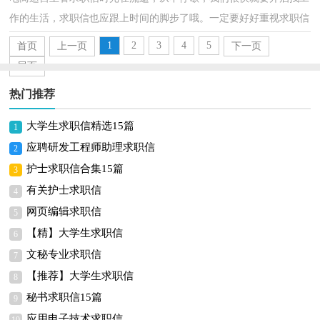
作的生活，求职信也应跟上时间的脚步了哦。一定要好好重视求职信
喔！下面是小编精心整理的电商运营主管求职信，仅供参...
1
2
3
4
5
首页
上一页
下一页
尾页
热门推荐
大学生求职信精选15篇
1
应聘研发工程师助理求职信
2
护士求职信合集15篇
3
有关护士求职信
4
网页编辑求职信
5
【精】大学生求职信
6
文秘专业求职信
7
【推荐】大学生求职信
8
秘书求职信15篇
9
应用电子技术求职信
10