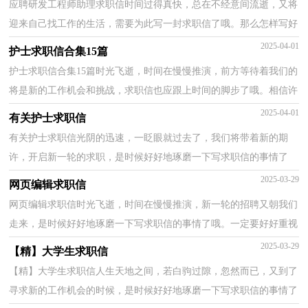
应聘研发工程师助理求职信时间过得真快，总在不经意间流逝，又将
迎来自己找工作的生活，需要为此写一封求职信了哦。那么怎样写好
求职信呢？以下是小编帮大家整理的应聘研发工程师助...
2025-04-01
护士求职信合集15篇
护士求职信合集15篇时光飞逝，时间在慢慢推演，前方等待着我们的
将是新的工作机会和挑战，求职信也应跟上时间的脚步了哦。相信许
多人会觉得求职信很难写吧，下面是小编为大家收集的...
2025-04-01
有关护士求职信
有关护士求职信光阴的迅速，一眨眼就过去了，我们将带着新的期
许，开启新一轮的求职，是时候好好地琢磨一下写求职信的事情了
哦。你知道写求职信需要注意哪些问题吗？下面是小编收集整...
2025-03-29
网页编辑求职信
网页编辑求职信时光飞逝，时间在慢慢推演，新一轮的招聘又朝我们
走来，是时候好好地琢磨一下写求职信的事情了哦。一定要好好重视
求职信喔！下面是小编为大家整理的网页编辑求职信，供...
2025-03-29
【精】大学生求职信
【精】大学生求职信人生天地之间，若白驹过隙，忽然而已，又到了
寻求新的工作机会的时候，是时候好好地琢磨一下写求职信的事情了