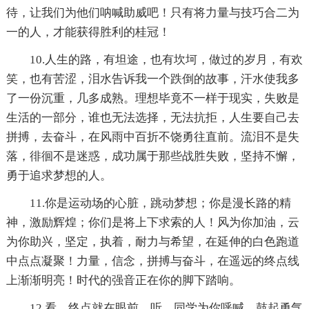
待，让我们为他们呐喊助威吧！只有将力量与技巧合二为
一的人，才能获得胜利的桂冠！
10.人生的路，有坦途，也有坎坷，做过的岁月，有欢
笑，也有苦涩，泪水告诉我一个跌倒的故事，汗水使我多
了一份沉重，几多成熟。理想毕竟不一样于现实，失败是
生活的一部分，谁也无法选择，无法抗拒，人生要自己去
拼搏，去奋斗，在风雨中百折不饶勇往直前。流泪不是失
落，徘徊不是迷惑，成功属于那些战胜失败，坚持不懈，
勇于追求梦想的人。
11.你是运动场的心脏，跳动梦想；你是漫长路的精
神，激励辉煌；你们是将上下求索的人！风为你加油，云
为你助兴，坚定，执着，耐力与希望，在延伸的白色跑道
中点点凝聚！力量，信念，拼搏与奋斗，在遥远的终点线
上渐渐明亮！时代的强音正在你的脚下踏响。
12.看，终点就在眼前，听，同学为你呼喊。鼓起勇气