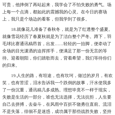
可贵，他摔倒了再站起来，我学会了不怕失败的勇气。场
上每一个点滴，都如此的震撼我的心灵。在今日的赛场
上，我只是个场边的看客，但我学到了很多。
18.就像花儿准备了春秋冬，就是为了红透整个盛夏。
就像雪花经历了春夏秋就是为了洁白整个严冬。蹲下，羽
毛球比赛通讯稿昂首，出发……轻轻的一抬脚，便牵动了
全场的目光潇洒的迫挥挥手，便满足了那一份无言的等
待。迎着朝阳，你们踏歌而去，背着希望，我们等待你们
的归来。
19.人生的路，有坦途，也有坎坷，做过的岁月，有欢
笑，也有苦涩，泪水告诉我一个跌倒的故事，汗水使我多
了一份沉重，通讯稿几多成熟。理想毕竟不一样于现实，
失败是生活的一部分，谁也无法选择，无法抗拒，人生要
自己去拼搏，去奋斗，在风雨中百折不饶勇往直前。流泪
不是失落，徘徊不是迷惑，成功属于那些战胜失败，坚持