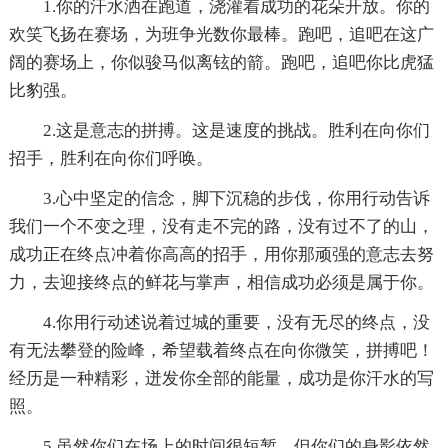
1.你的汗水洒在跑道，浇灌着成功的花朵开放。你的
欢笑飞扬在赛场，为班争光数你最棒。跑吧，追吧在这广
阔的赛场上，你似骏马似离铉的箭。跑吧，追吧你比虎猛
比豹强。
2.这是意志的拼搏。这是速度的挑战。胜利在向你们
招手，胜利在向你们呼唤。
3.心中坚定的信念，脚下沉稳的步伐，你用行动告诉
我们一个不变之理，没有走不完的路，没有过不了的山，
成功正在终点冲着你高高的招手，用你那顽强的意志去努
力，去迎接终点的鲜花与掌声，相信成功必须是属于你。
4.你用行动述说着过城的重要，没有无尽的终点，没
有无法攀登的险峰，希望载着终点在向你微笑，拼搏吧！
经历是一种精彩，迸发你全部的能量，成功是你汗水的写
照。
5.虽然你们在场上的时间很短暂，但你们的身影依然