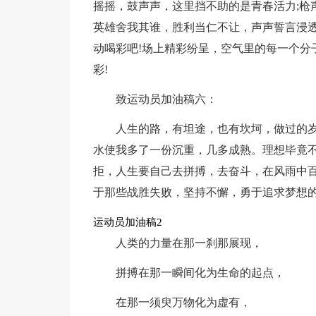
摇摇，鼓声声，这里挡不助的是青春活力;枪
英雄舍我其谁，胜利当仁不让，声声誓言浸
动喝彩吧!场上精彩纷呈，空气里的每一个分子
彩!
致运动员加油稿六：
人生的路，有坦途，也有坎坷，做过的
水使我多了一份沉重，几多成熟。理想毕竟
拒，人生要自己去拼搏，去奋斗，在风雨中
于那些战胜失败，坚持不懈，勇于追求梦想
运动员加油稿2
人类的力量在那一刹那展现，
拼搏在那一瞬间化为生命的起点，
在那一须臾万物化为虚有，