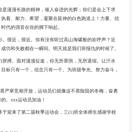
；你是漫漫长路的精神，催人奋进的光辉；你们是会上下求
、执着、耐力、希望，凝聚在延伸的白色跑道上！力量、信
！时代的强音在你的脚下响起。
身影。很近，很近。你有没有听过高山海啸般的欢呼声？近
，成功和失败都在一瞬间。明天就是我们班报仇的时候了。
奋力拼搏。面对漫漫征途，你无所畏惧，无所退缩。让汗水
。目标只有一个，信念只有一个。为班级争光。努力奋斗，
花不畏严寒竞相开放，运动员们就像这不畏险阻的冬梅，奋勇
的。xxx运动员加油！
终于迎来了第二届秋季运动会，三(1)班全体师生感谢学校