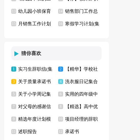
幼儿园小班保育
销售部门工作总
作总结
13
信
14
月销售工作计划
寒假学习计划(集
员工作总结
15
结15篇
16
(15篇)
合15篇)
猜你喜欢
实习生辞职信(集
【精华】学校社
1
2
关于质量承诺书
洗衣服日记集合
锦15篇)
3
区共建协议书三篇
4
关于小学周记集
实用的四年级中
范文集锦六篇
5
15篇
6
对父母的感谢信
【精选】高中优
合七篇
7
秋作文3篇
8
精选年度计划模
项目经理的辞职
范文集合3篇
9
秀作文3篇
10
述职报告
承诺书
板汇编9篇
11
报告
12