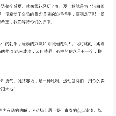
红透整个盛夏。就像雪花经历了春、夏、秋就是为了洁白整
脚，便牵动了全场的目光潇洒的迫挥挥手，便满足了那一份
着希望，我们等待你们的归来。
出生的朝阳，蓬勃的力量如同阳光的挥洒。此时此刻，跑道
的奖项!论何成功，谈何荣辱，心中的信念只有一个：拼
一种勇气。驰骋赛场，是一种胜利。运动健将们，用你的实
跑天地!
声声有劲的呐喊，运动场上洒下我们青春的点点滴滴。旗