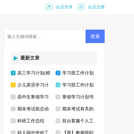
会员登录
会员注册
最新文章
高三学习计划(精
学习部工作计划
1
2
少儿英语学习计
学习部工作计划
选15篇)
3
15篇
4
高中生寒假学习
寒假学习计划书
划
5
合集15篇
6
期末考试前总动
期末考试有关的
计划
7
8
科研工作总结
前台客服个人工
员演讲稿
9
演讲稿
10
幼儿园中班的工
【荐】教师辞职
11
作计划
12