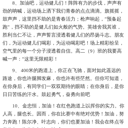
8、加油吧，运动健儿们！阵阵有力的步伐，声声有
劲的呐喊，运动场上洒下我们青春的点点滴滴。旗摇摇，
鼓声声，这里挡不助的是青春活力；枪声响起，”预备起
跑”，挡不助的是健儿们如火般的气势。英雄舍我其谁，
胜利当仁不让，声声誓言浸透着健儿们的昂扬斗志。朋友
们，为运动健儿们喝彩，为运动喝彩吧！场上精彩纷呈，
空气里的每一个分子浸透着自信。高二（9）班的我要高
喊一声：”这里无限精彩！
9、 400米的跑道上，你正在飞驰，面对如此遥远的
路途，你也许腿脚发麻，你也许有些茫然。但你可知道，
在你身后，有同学们一双双期待的眼睛；在你身后，是你
日日苦练的汗水。鼓起勇气，奋勇向前吧
10、金忠恒，加油！在红色跑道上以挥你的实力。你
人高，腿也长。因而，你在比赛中有绝对优势！加油，努
力奔跑！陈尔净、叶志向，你们也要加油！我会在终点等