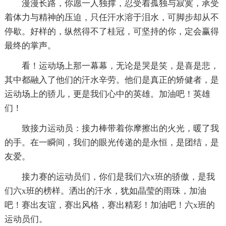
漫漫长路，你愿一人独撑，忍受着孤独与寂寞，承受
着体力与精神的压迫，只任汗水溶于泪水，可脚步却从不
停歇。好样的，纵然得不了桂冠，可坚持的你，定会赢得
最终的掌声。
看！运动场上那一幕幕，无论是哭是笑，是喜是悲，
其中都融入了他们的汗水辛劳。他们是真正的矫健者，是
运动场上的骄儿，更是我们心中的英雄。加油吧！英雄
们！
致接力运动员：接力棒带着你摩擦出的火光，暖了我
的手。在一瞬间，我们的眼光传递的是永恒，是团结，是
友爱。
接力赛的运动员们，你们是我们六x班的骄傲，是我
们六x班的榜样。洒出的汗水，犹如晶莹的雨珠，加油
吧！赛出友谊，赛出风格，赛出精彩！加油吧！六x班的
运动员们。