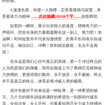
的骄傲。
9.漫漫长路，你愿一人独撑，忍受着孤独与寂寞，承
受着体力与精神
……此处隐藏10338个字……
创造辉煌。
短暂的一瞬间，显示出你惊人的速度，铿锵有力的一
声吼叫，把你全身的力量都凝聚在这一刻上。努力吧！加
油啊！时间短暂并不代表你激情暂，距离不长却表示你成
功不远，相信自己，冲啊！胜利就在眼前，失去不会再
现！
你永远是我们心目中真正的英雄，第一个冲过终点的
人当然是我们的偶像，而尚在跑道上为了奥林匹克精神奋
力拼搏的，更值得我们敬崇、永不放弃，永不服输、终点
并不是真正的终点，体育必将冲破人类的极限。
或许失败对于你来说是一种耻辱，是一种希望的破
灭。几个月的艰辛训练和满怀的希望在一刹那间付诸东
流，令你沮丧，令人悲伤，但看看你用尽全力奋力拼搏的