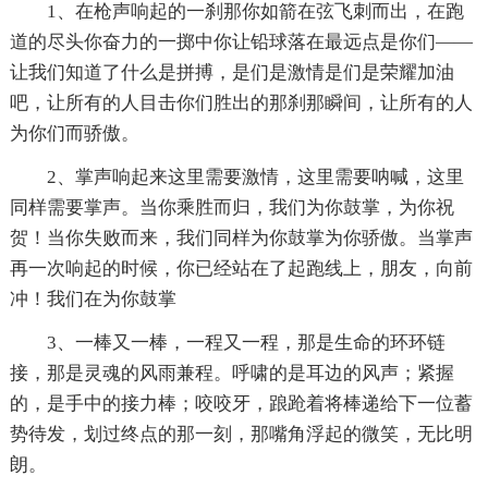
1、在枪声响起的一刹那你如箭在弦飞刺而出，在跑
道的尽头你奋力的一掷中你让铅球落在最远点是你们——
让我们知道了什么是拼搏，是们是激情是们是荣耀加油
吧，让所有的人目击你们胜出的那刹那瞬间，让所有的人
为你们而骄傲。
2、掌声响起来这里需要激情，这里需要呐喊，这里
同样需要掌声。当你乘胜而归，我们为你鼓掌，为你祝
贺！当你失败而来，我们同样为你鼓掌为你骄傲。当掌声
再一次响起的时候，你已经站在了起跑线上，朋友，向前
冲！我们在为你鼓掌
3、一棒又一棒，一程又一程，那是生命的环环链
接，那是灵魂的风雨兼程。呼啸的是耳边的风声；紧握
的，是手中的接力棒；咬咬牙，踉跄着将棒递给下一位蓄
势待发，划过终点的那一刻，那嘴角浮起的微笑，无比明
朗。