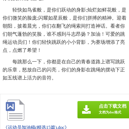
轻快如鸟雀般，是你们跃动的身影;灿烂如鲜花般，是
你们微笑的脸庞;闪耀如星辰般，是你们拼搏的精神。迎着
朝阳，披着晨光，你们在翻飞的绳索间打造神话。看者你
们朝气蓬勃的笑脸，谁不感到斗志昂扬？加油！可爱的跳
绳运动员们！你们轻快跳跃的小小背影，为赛场增添了亮
点，点燃了希望！
每跳那么一下，你都是在自己的青春道路上谱写跳跃
的乐章，怒放自己的闪亮，你们的身影在跳绳的摆动下正
如五线谱上活力的音符。
点击下载文档
文档为doc格式
《运动员加油稿(精选15篇).doc》