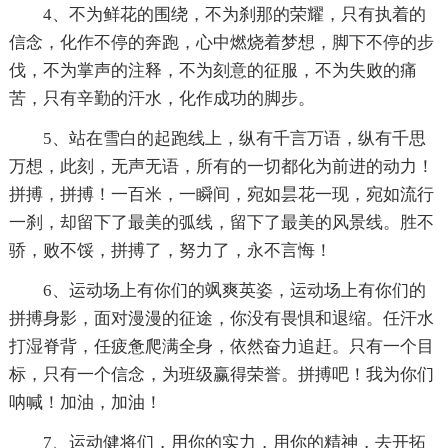
4、不为鲜花的围绕，不为刹那的荣耀，只有执着的
信念，化作不停的奔跑，心中燃烧着梦想，脚下不停的步
伐，不为掌声的注释，不为刻意的征服，不为失败的痛
苦，只有辛勤的汗水，化作成功的脚步。
5、站在雪白的起跑线上，纵有千言万语，纵有千思
万想，此刻，无声无语，所有的一切都化为前进的动力！
拼搏，拼搏！一百米，一瞬间，宛如昙花一现，宛如流行
一刹，却留下了最美的弧线，留下了最美的风景线。胜不
骄，败不馁，拼搏了，努力了，永不言悔！
6、运动场上有你们的飒爽英姿，运动场上有你们的
拼搏身影，面对漫漫的征途，你没有畏惧和退缩。任汗水
打湿脊背，任疲惫爬满全身，依然奋力追赶。只有一个目
标，只有一个信念，为班级赢得荣誉。拼搏吧！我为你们
呐喊！加油，加油！
7、运动健将们，用你的实力，用你的精神，去开拓