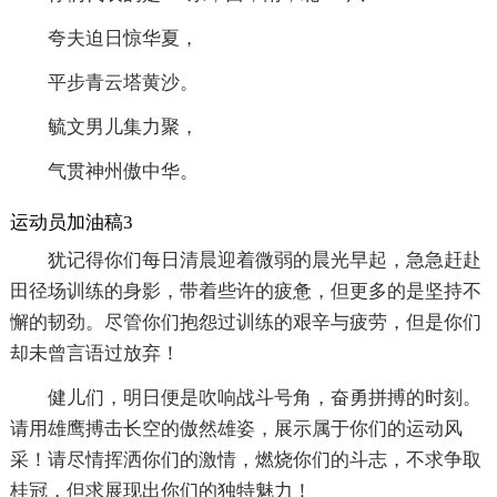
夸夫迫日惊华夏，
平步青云塔黄沙。
毓文男儿集力聚，
气贯神州傲中华。
运动员加油稿3
犹记得你们每日清晨迎着微弱的晨光早起，急急赶赴
田径场训练的身影，带着些许的疲惫，但更多的是坚持不
懈的韧劲。尽管你们抱怨过训练的艰辛与疲劳，但是你们
却未曾言语过放弃！
健儿们，明日便是吹响战斗号角，奋勇拼搏的时刻。
请用雄鹰搏击长空的傲然雄姿，展示属于你们的运动风
采！请尽情挥洒你们的激情，燃烧你们的斗志，不求争取
桂冠，但求展现出你们的独特魅力！