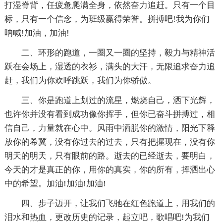
打湿脊背，任疲惫爬满全身，依然奋力追赶。只有一个目
标，只有一个信念，为班级赢得荣誉。拼搏吧!我为你们
呐喊!加油，加油!
二、环形的跑道，一圈又一圈的坚持，毅力与精神活
跃在会场上，湿透的衣衫，满头的大汗，无限追求奋力追
赶，我们为你欢呼跳跃，我们为你骄傲。
三、你是跑道上划过的流星，燃烧自己，洒下光辉，
也许你并没有看到成功像你挥手，但你已奋斗拼搏过，相
信自己，力量就在心中。风雨中洒脱你的激情，阳光下释
放你的希冀，没有你过去的过去，只有把握现在，没有你
明天的明天，只有眼前的路。逝去的已经逝去，要明白，
今天的才是真正的你，用你的真实，你的所有，挥洒出心
中的希望。加油!加油!加油!
四、步子迈开，让我们飞驰在红色跑道上，用我们的
泪水和热血，更改历史的记录，起立吧，歌唱吧!为我们