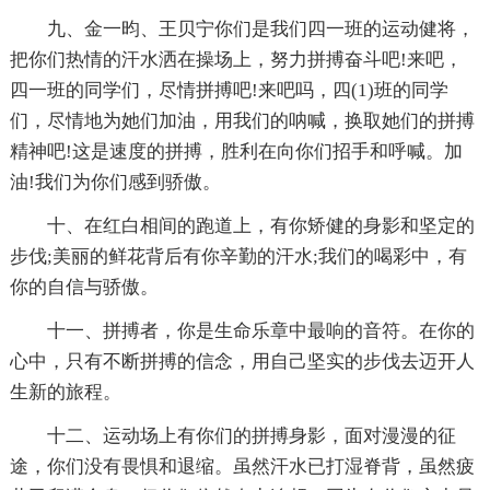
九、金一昀、王贝宁你们是我们四一班的运动健将，
把你们热情的汗水洒在操场上，努力拼搏奋斗吧!来吧，
四一班的同学们，尽情拼搏吧!来吧吗，四(1)班的同学
们，尽情地为她们加油，用我们的呐喊，换取她们的拼搏
精神吧!这是速度的拼搏，胜利在向你们招手和呼喊。加
油!我们为你们感到骄傲。
十、在红白相间的跑道上，有你矫健的身影和坚定的
步伐;美丽的鲜花背后有你辛勤的汗水;我们的喝彩中，有
你的自信与骄傲。
十一、拼搏者，你是生命乐章中最响的音符。在你的
心中，只有不断拼搏的信念，用自己坚实的步伐去迈开人
生新的旅程。
十二、运动场上有你们的拼搏身影，面对漫漫的征
途，你们没有畏惧和退缩。虽然汗水已打湿脊背，虽然疲