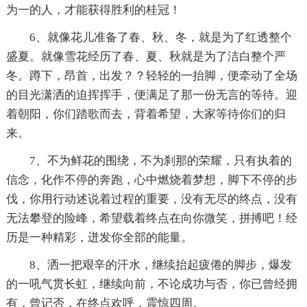
为一的人，才能获得胜利的桂冠！
6、就像花儿准备了春、秋、冬，就是为了红透整个
盛夏。就像雪花经历了春、夏、秋就是为了洁白整个严
冬。蹲下，昂首，出发？？轻轻的一抬脚，便牵动了全场
的目光潇洒的迫挥挥手，便满足了那一份无言的等待。迎
着朝阳，你们踏歌而去，背着希望，大家等待你们的归
来。
7、不为鲜花的围绕，不为刹那的荣耀，只有执着的
信念，化作不停的奔跑，心中燃烧着梦想，脚下不停的步
伐，你用行动述说着过程的重要，没有无尽的终点，没有
无法攀登的险峰，希望载着终点在向你微笑，拼搏吧！经
历是一种精彩，迸发你全部的能量。
8、洒一把艰辛的汗水，继续抬起疲倦的脚步，爆发
的一吼气贯长虹，继续向前，不论成功与否，你已曾经拥
有，曾记否，在终点欢呼，震惊四周。