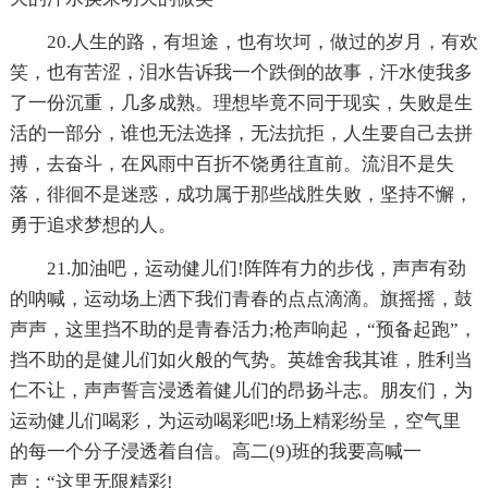
20.人生的路，有坦途，也有坎坷，做过的岁月，有欢
笑，也有苦涩，泪水告诉我一个跌倒的故事，汗水使我多
了一份沉重，几多成熟。理想毕竟不同于现实，失败是生
活的一部分，谁也无法选择，无法抗拒，人生要自己去拼
搏，去奋斗，在风雨中百折不饶勇往直前。流泪不是失
落，徘徊不是迷惑，成功属于那些战胜失败，坚持不懈，
勇于追求梦想的人。
21.加油吧，运动健儿们!阵阵有力的步伐，声声有劲
的呐喊，运动场上洒下我们青春的点点滴滴。旗摇摇，鼓
声声，这里挡不助的是青春活力;枪声响起，“预备起跑”，
挡不助的是健儿们如火般的气势。英雄舍我其谁，胜利当
仁不让，声声誓言浸透着健儿们的昂扬斗志。朋友们，为
运动健儿们喝彩，为运动喝彩吧!场上精彩纷呈，空气里
的每一个分子浸透着自信。高二(9)班的我要高喊一
声：“这里无限精彩!