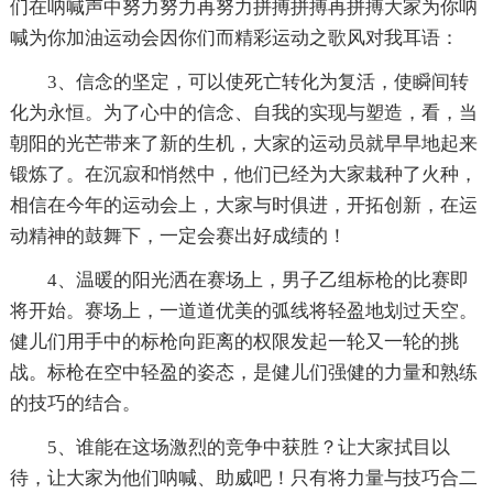
们在呐喊声中努力努力再努力拼搏拼搏再拼搏大家为你呐
喊为你加油运动会因你们而精彩运动之歌风对我耳语：
3、信念的坚定，可以使死亡转化为复活，使瞬间转
化为永恒。为了心中的信念、自我的实现与塑造，看，当
朝阳的光芒带来了新的生机，大家的运动员就早早地起来
锻炼了。在沉寂和悄然中，他们已经为大家栽种了火种，
相信在今年的运动会上，大家与时俱进，开拓创新，在运
动精神的鼓舞下，一定会赛出好成绩的！
4、温暖的阳光洒在赛场上，男子乙组标枪的比赛即
将开始。赛场上，一道道优美的弧线将轻盈地划过天空。
健儿们用手中的标枪向距离的权限发起一轮又一轮的挑
战。标枪在空中轻盈的姿态，是健儿们强健的力量和熟练
的技巧的结合。
5、谁能在这场激烈的竞争中获胜？让大家拭目以
待，让大家为他们呐喊、助威吧！只有将力量与技巧合二